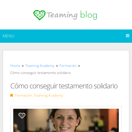
Skip
to
content
MENU
Home
Teaming Academy
Formación
Cómo conseguir testamento solidario
Cómo conseguir testamento solidario
Formación
,
Teaming Academy