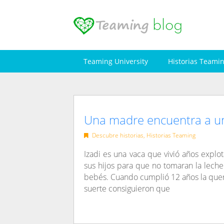
Skip
to
content
Teaming University
Historias Teami
Una madre encuentra a un
Descubre historias
,
Historias Teaming
Izadi es una vaca que vivió años explo
sus hijos para que no tomaran la lech
bebés. Cuando cumplió 12 años la quer
suerte consiguieron que