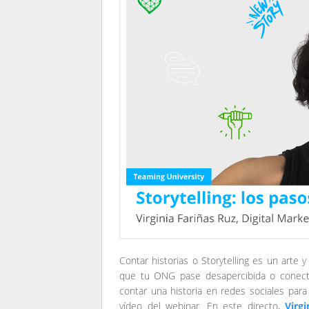
Contar historias o Storytelling es un arte
que tu ONG pase desapercibida o conect
contar una historia en redes sociales par
vídeo del webinar. En este directo,
Virg