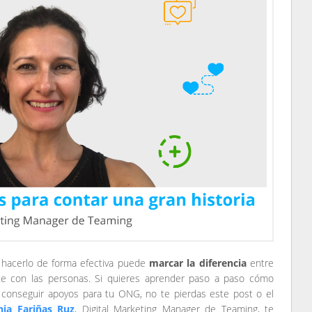
 y hacerlo de forma efectiva puede
marcar la diferencia
entre
e con las personas. Si quieres aprender paso a paso cómo
a conseguir apoyos para tu ONG, no te pierdas este post o el
inia Fariñas Ruz
, Digital Marketing Manager de Teaming, te