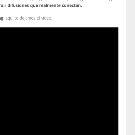
uir difusiones que realmente conectan.
ng
, aquí te dejamos el vídeo.