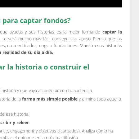
s para captar fondos?
 que ayudas y sus historias es la mejor forma de
captar la
, te será mucho más fácil conseguir su apoyo. Piensa que las
es, no a entidades, ongs o fundaciones. Muestra sus historias
realidad de su día a día.
 la historia o construir el
historia y que vaya a conectar con tu audiencia.
toria de la
forma más simple posible
y elimina todo aquello
e esa historia.
cribir y releer
.
ance, engagement y objetivos alcanzados). Analiza cómo ha
ambiar el enfoque en la próxima difusión.