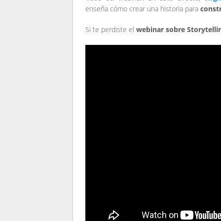
enseña cómo crear una historia para
constr
Si te perdiste el
webinar sobre Storytelli