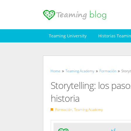
Skip
to
content
Teaming University
Historias Teami
Home
Teaming Academy
Formación
Storyt
Storytelling: los pas
historia
Formación
,
Teaming Academy