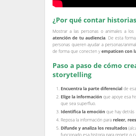
¿Por qué contar historia
Mostrar a las personas o animales a los
atención de tu audiencia
. De esta forma
personas quieren ayudar a personas/animal
de forma que conecten y
empaticen con la 
Paso a paso de cómo crear
storytelling
Encuentra la parte diferencial
de esa 
Elige la información
que apoye esa his
que sea superfluo.
Identifica la emoción
que hay detrás d
Reposa la información para
releer, rees
Difunde y analiza los resultados
(alc
funcionado esa historia para repetir o c