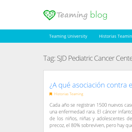
Skip
to
content
Teaming University
Historias Teami
Tag:
SJD Pediatric Cancer Cent
¿A qué asociación contra e
Historias Teaming
Cada año se registran 1500 nuevos caso
una enfermedad rara. El cáncer infant
de los niños, niñas y adolescentes de
precoz, el 80% sobreviven, pero hay qu