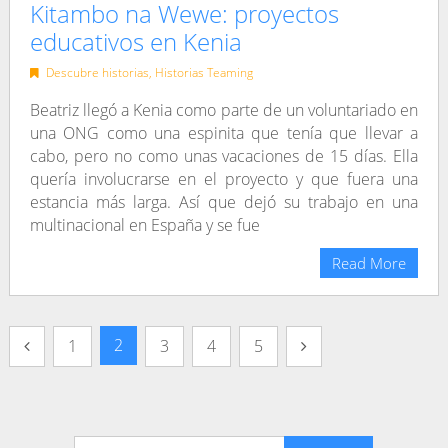
Kitambo na Wewe: proyectos
educativos en Kenia
Descubre historias
,
Historias Teaming
Beatriz llegó a Kenia como parte de un voluntariado en
una ONG como una espinita que tenía que llevar a
cabo, pero no como unas vacaciones de 15 días. Ella
quería involucrarse en el proyecto y que fuera una
estancia más larga. Así que dejó su trabajo en una
multinacional en España y se fue
Read More
Navegación
2
1
3
4
5
de
entradas