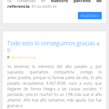
ha convertido en 𝗻𝘂𝗲𝘀𝘁𝗿𝗼 𝗽𝗮𝘁𝗿𝗼𝗻𝗼 𝗱𝗲
𝗿𝗲𝗳𝗲𝗿𝗲𝗻𝗰𝗶𝗮. En su visión es
Read More
Todo esto lo conseguimos gracias a
ti
Descubre historias
Ya tenemos la memoria del año pasado y, por
supuesto, queríamos compartirla contigo lo
antes posible, porque tú formas parte de ella. El año
pasado recaudamos 8.467.859€, euro a euro, que
llegaron de forma íntegra a las causas sociales. Y
pensarás, ¿eso es mucho? Es un 13% más que el año
anterior. Año tras año sumamos más ayuda. Eso fue
gracias a