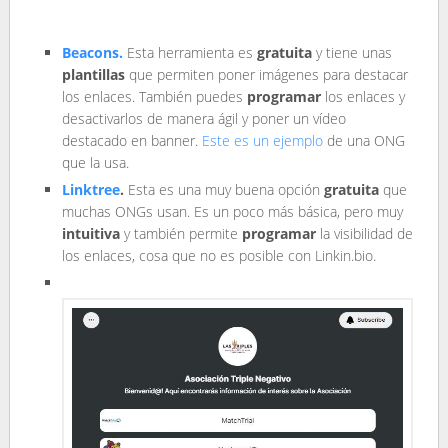
Beacons.
Esta herramienta es
gratuita
y tiene unas
plantillas
que permiten poner imágenes para destacar
los enlaces. También puedes
programar
los enlaces y
desactivarlos de manera ágil y poner un vídeo
destacado en banner.
Este es un ejemplo
de una ONG
que la usa.
Linktree
.
Esta es una muy buena opción
gratuita
que
muchas ONGs usan. Es un poco más básica, pero muy
intuitiva
y también permite
programar
la visibilidad de
los enlaces, cosa que no es posible con Linkin.bio.