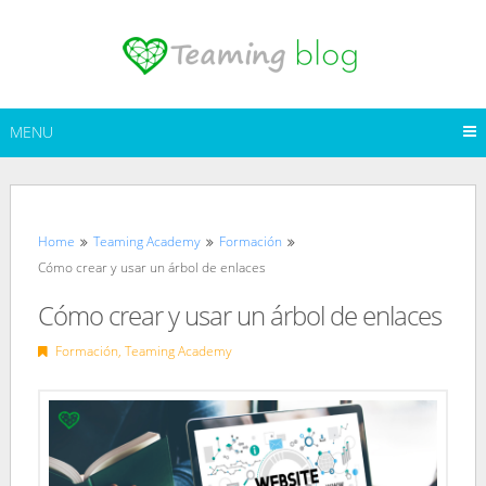
Skip
to
content
MENU
Home
Teaming Academy
Formación
Cómo crear y usar un árbol de enlaces
Cómo crear y usar un árbol de enlaces
Formación
,
Teaming Academy