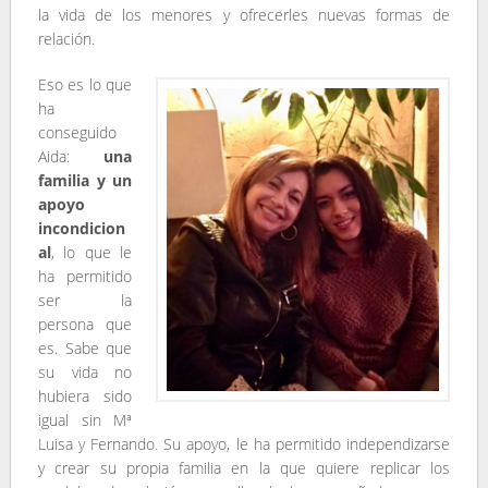
la vida de los menores y ofrecerles nuevas formas de
relación.
Eso es lo que
ha
conseguido
Aida:
una
familia y un
apoyo
incondicion
al
, lo que le
ha permitido
ser la
persona que
es. Sabe que
su vida no
hubiera sido
igual sin Mª
Luisa y Fernando. Su apoyo, le ha permitido independizarse
y crear su propia familia en la que quiere replicar los