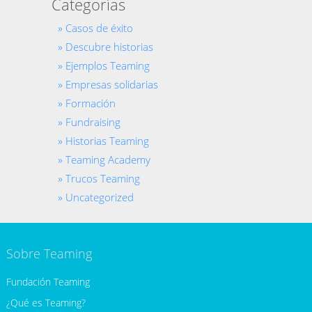
Categorías
Casos de éxito
Descubre historias
Ejemplos Teaming
Empresas solidarias
Formación
Fundraising
Historias Teaming
Teaming Academy
Trucos Teaming
Uncategorized
Sobre Teaming
Fundación Teaming
¿Qué es Teaming?