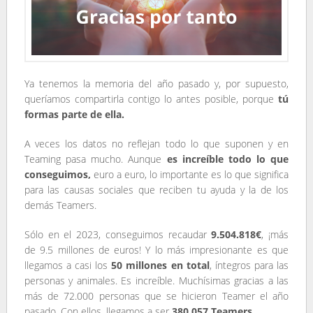
Ya tenemos la memoria del año pasado y, por supuesto,
queríamos compartirla contigo lo antes
posible
, porque
tú
formas parte de ella.
A veces los datos no reflejan todo lo que suponen y en
Teaming pasa mucho. Aunque
es increíble todo lo que
conseguimos,
euro a euro, lo importante es lo que significa
para las causas sociales que reciben tu ayuda y la de los
demás Teamers.
Sólo en el 2023, conseguimos recaudar
9.504.818€
, ¡más
de 9.5 millones de euros! Y lo más impresionante es que
llegamos a casi los
50 millones en total
, íntegros para las
personas y animales. Es increíble. Muchísimas gracias a las
más de 72.000 personas que se hicieron Teamer el año
pasado. Con ellos, llegamos a ser
380.057 Teamers
.